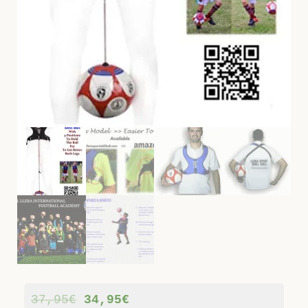
37,95
€
34,95
€