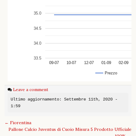
35.0
34.5
34.0
33.5
09-07
10-07
12-07
01-09
02-09
Prezzo
Leave a comment
Ultimo aggiornamento: Settembre 11th, 2020 -
1:59
Post
←
Fiorentina
navigation
Pallone Calcio Juventus di Cuoio Misura 5 Prodotto Ufficiale
100%
→