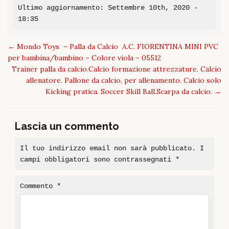
Ultimo aggiornamento: Settembre 10th, 2020 -
18:35
Post
←
Mondo Toys – Palla da Calcio A.C. FIORENTINA MINI PVC
navigation
per bambina/bambino – Colore viola – 05512
Trainer palla da calcio.Calcio formazione attrezzature. Calcio
allenatore. Pallone da calcio, per allenamento. Calcio solo
Kicking pratica. Soccer Skill Ball.Scarpa da calcio.
→
Lascia un commento
Il tuo indirizzo email non sarà pubblicato.
I
campi obbligatori sono contrassegnati
*
Commento
*