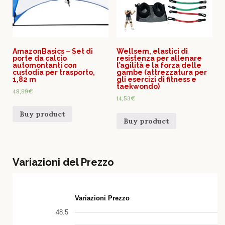
AmazonBasics – Set di
Wellsem, elastici di
porte da calcio
resistenza per allenare
automontanti con
l’agilità e la forza delle
custodia per trasporto,
gambe (attrezzatura per
1,82 m
gli esercizi di fitness e
taekwondo)
48,99
€
14,53
€
Buy product
Buy product
Variazioni del Prezzo
Variazioni Prezzo
48.5