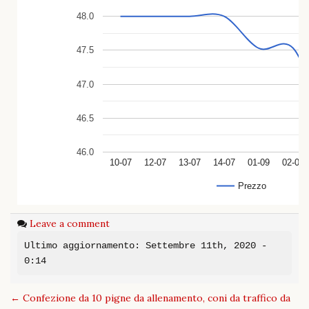
48.0
47.5
47.0
46.5
46.0
10-07
12-07
13-07
14-07
01-09
02-09
Prezzo
Leave a comment
Ultimo aggiornamento: Settembre 11th, 2020 -
0:14
Post
←
Confezione da 10 pigne da allenamento, coni da traffico da