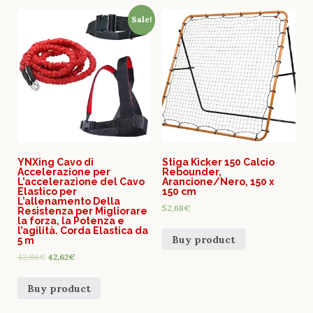
Sale!
YNXing Cavo di
Stiga Kicker 150 Calcio
Accelerazione per
Rebounder,
L’accelerazione del Cavo
Arancione/Nero, 150 x
Elastico per
150 cm
L’allenamento Della
52,68
€
Resistenza per Migliorare
la forza, la Potenza e
l’agilità. Corda Elastica da
Buy product
5 m
42,86
€
42,62
€
Buy product