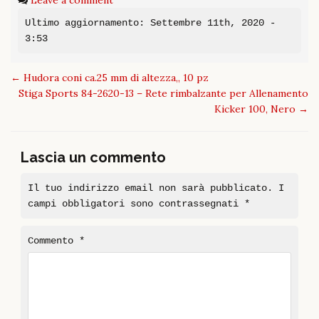
Leave a comment
Ultimo aggiornamento: Settembre 11th, 2020 -
3:53
Post
←
Hudora coni ca.25 mm di altezza,, 10 pz
navigation
Stiga Sports 84-2620-13 – Rete rimbalzante per Allenamento
Kicker 100, Nero
→
Lascia un commento
Il tuo indirizzo email non sarà pubblicato.
I
campi obbligatori sono contrassegnati
*
Commento
*