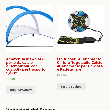
AmazonBasics – Set di
LFS Kit per l’Allenamento,
porte da calcio
Cintura Regolabile Calcio
automontanti con
Allenamento per Calciare
custodia per trasporto,
e Palleggiare
1,82 m
10,99
€
48,99
€
Buy product
Buy product
Variazioni del Prezzo