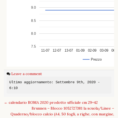
9.0
8.5
8.0
7.5
11-07
12-07
13-07
01-09
02-09
03-09
06-
Prezzo
Leave a comment
Ultimo aggiornamento: Settembre 9th, 2020 -
6:10
Post
←
calendario ROMA 2020 prodotto ufficiale cm 29×42
navigation
Brunnen – Blocco 1052727381 la scuola/Linee –
Quaderno/blocco calcio (A4, 50 fogli, a righe, con margine,