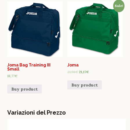
Sale!
Joma Bag Training III
Joma
Small
21,98
€
21,17
€
18,77
€
Buy product
Buy product
Variazioni del Prezzo