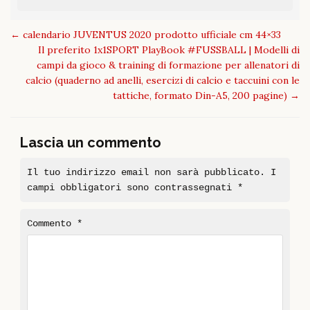
Post
←
calendario JUVENTUS 2020 prodotto ufficiale cm 44×33
navigation
Il preferito 1x1SPORT PlayBook #FUSSBALL | Modelli di
campi da gioco & training di formazione per allenatori di
calcio (quaderno ad anelli, esercizi di calcio e taccuini con le
tattiche, formato Din-A5, 200 pagine)
→
Lascia un commento
Il tuo indirizzo email non sarà pubblicato.
I
campi obbligatori sono contrassegnati
*
Commento
*