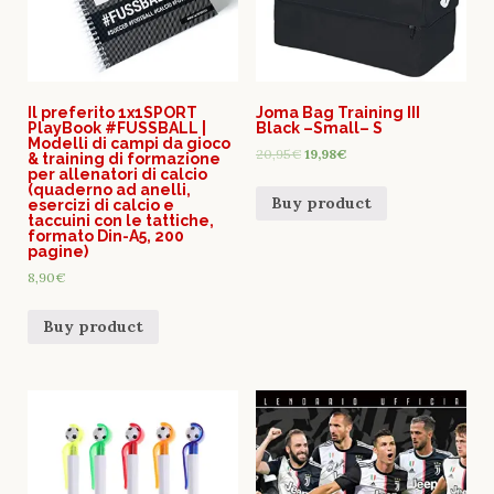
Il preferito 1x1SPORT
Joma Bag Training III
PlayBook #FUSSBALL |
Black –Small– S
Modelli di campi da gioco
20,95
€
19,98
€
& training di formazione
per allenatori di calcio
(quaderno ad anelli,
Buy product
esercizi di calcio e
taccuini con le tattiche,
formato Din-A5, 200
pagine)
8,90
€
Buy product