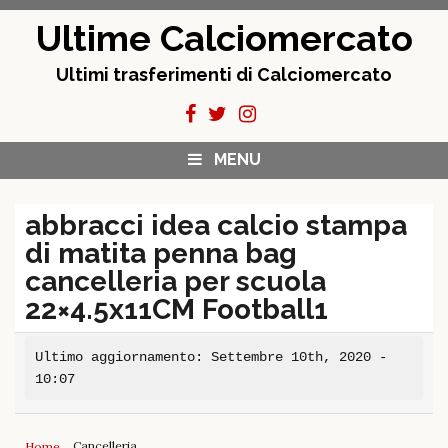
Skip
Ultime Calciomercato
to
content
Ultimi trasferimenti di Calciomercato
MENU
abbracci idea calcio stampa
di matita penna bag
cancelleria per scuola
22×4.5x11CM Football1
Ultimo aggiornamento: Settembre 10th, 2020 -
10:07
Cancelleria
Home