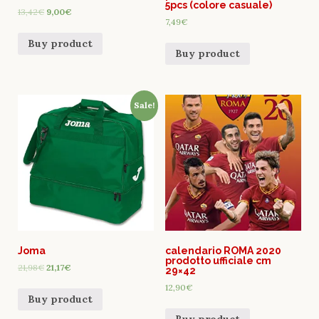
5pcs (colore casuale)
13,42
€
9,00
€
7,49
€
Buy product
Buy product
Sale!
Joma
calendario ROMA 2020
prodotto ufficiale cm
21,98
€
21,17
€
29×42
12,90
€
Buy product