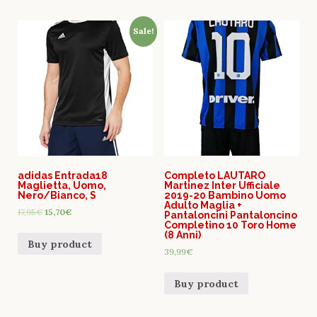
Sale!
adidas Entrada18
Completo LAUTARO
Maglietta, Uomo,
Martinez Inter Ufficiale
Nero/Bianco, S
2019-20 Bambino Uomo
Adulto Maglia +
17,95
€
15,70
€
Pantaloncini Pantaloncino
Completino 10 Toro Home
(8 Anni)
Buy product
39,99
€
Buy product