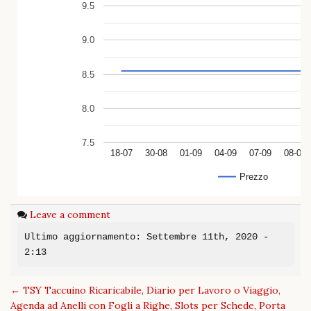
9.5
9.0
8.5
8.0
7.5
18-07
30-08
01-09
04-09
07-09
08-09
Prezzo
Leave a comment
Ultimo aggiornamento: Settembre 11th, 2020 -
2:13
Post
←
TSY Taccuino Ricaricabile, Diario per Lavoro o Viaggio,
navigation
Agenda ad Anelli con Fogli a Righe, Slots per Schede, Porta