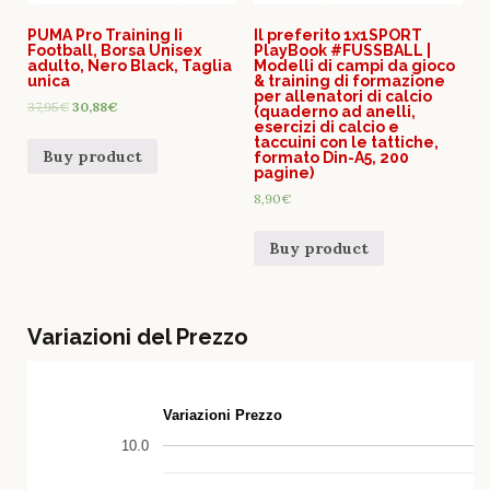
PUMA Pro Training Ii
Il preferito 1x1SPORT
Football, Borsa Unisex
PlayBook #FUSSBALL |
adulto, Nero Black, Taglia
Modelli di campi da gioco
unica
& training di formazione
per allenatori di calcio
37,95
€
30,88
€
(quaderno ad anelli,
esercizi di calcio e
taccuini con le tattiche,
Buy product
formato Din-A5, 200
pagine)
8,90
€
Buy product
Variazioni del Prezzo
Variazioni Prezzo
10.0