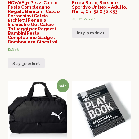
HOWAF 31 Pezzi Calcio
Errea Basic, Borsone
Festa Compleanno
Sportivo Unisex – Adulto,
Regalo Bambini, Calcio
Nero, Cm 52 X 32 X 53
Portachiavi Calcio
31,10
€
22,77
€
fischietti Penne a
Inchiostro Gel Calcio
Tatuaggi per Ragazzi
Buy product
Bambini Festa
Compleanno Gadget
Bomboniere Giocattoli
15,99
€
Buy product
Sale!