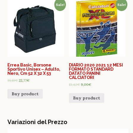
Sale!
Sale!
Errea Basic, Borsone
DIARIO 2020 2021 12 MESI
Sportivo Unisex – Adulto,
FORMATO STANDARD
Nero, Cm 52 X 32 X 53
DATATO PANINI
CALCIATORI
31,10
€
22,77
€
13,42
€
9,00
€
Buy product
Buy product
Variazioni del Prezzo