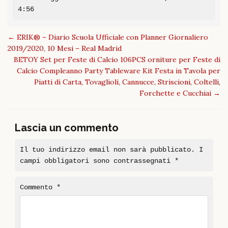
4:56
Post
←
ERIK® – Diario Scuola Ufficiale con Planner Giornaliero
navigation
2019/2020, 10 Mesi – Real Madrid
BETOY Set per Feste di Calcio 106PCS orniture per Feste di
Calcio Compleanno Party Tableware Kit Festa in Tavola per
Piatti di Carta, Tovaglioli, Cannucce, Striscioni, Coltelli,
Forchette e Cucchiai
→
Lascia un commento
Il tuo indirizzo email non sarà pubblicato.
I
campi obbligatori sono contrassegnati
*
Commento
*