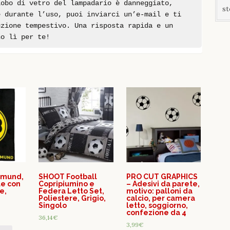
lobo di vetro del lampadario è danneggiato,
st
e durante l’uso, puoi inviarci un’e-mail e ti
uzione tempestivo. Una risposta rapida e un
no lì per te!
tmund,
SHOOT Football
PRO CUT GRAPHICS
le con
Copripiumino e
– Adesivi da parete,
e,
Federa Letto Set,
motivo: palloni da
Poliestere, Grigio,
calcio, per camera
Singolo
letto, soggiorno,
confezione da 4
36,14
€
3,99
€