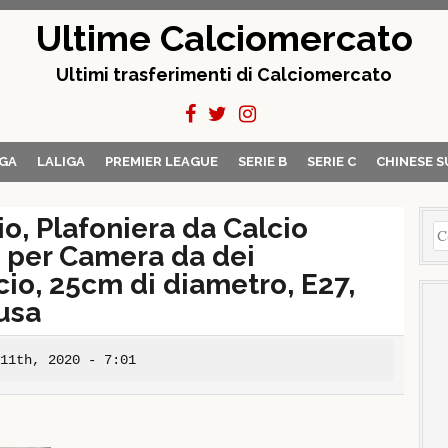
Ultime Calciomercato
Ultimi trasferimenti di Calciomercato
GA
LALIGA
PREMIER LEAGUE
SERIE B
SERIE C
CHINESE S
o, Plafoniera da Calcio
Ri
 per Camera da dei
pe
cio, 25cm di diametro, E27,
usa
 11th, 2020 - 7:01