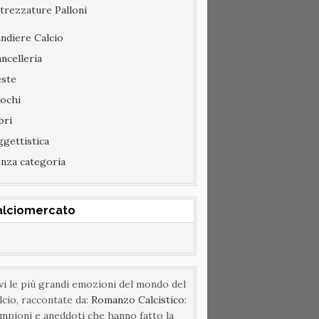
trezzature Palloni
ndiere Calcio
ncelleria
este
ochi
bri
gettistica
nza categoria
alciomercato
vi le più grandi emozioni del mondo del
lcio, raccontate da:
Romanzo Calcistico
:
mpioni e aneddoti che hanno fatto la