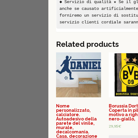
◆ Servizio di qualità ★ Se il g
anche se causato artificialment
forniremo un servizio di sostit
servizio clienti cordiale saran
Related products
Nome
Borussia Dor
personalizzato,
Coperta in pi
calciatore.
motivo a righ
Autoadesivo della
nero-giallo,
parete del vinile,
29,95
€
murale,
decalcomania.
Casa, decorazione