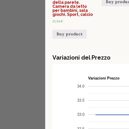
Buy produ
della parete.
Camera da letto
per bambini, sala
giochi. Sport, calcio
13,94
€
Buy product
Variazioni del Prezzo
Variazioni Prezzo
34.0
33.5
33.0
32.5