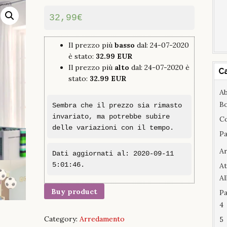
32,99
€
Il prezzo più
basso
dal: 24-07-2020
è stato:
32.99 EUR
Il prezzo più
alto
dal: 24-07-2020 è
C
stato:
32.99 EUR
Ab
B
Sembra che il prezzo sia rimasto
invariato, ma potrebbe subire
C
delle variazioni con il tempo.
Pa
A
Dati aggiornati al: 2020-09-11
5:01:46.
At
A
Buy product
Pa
4
Category:
Arredamento
5