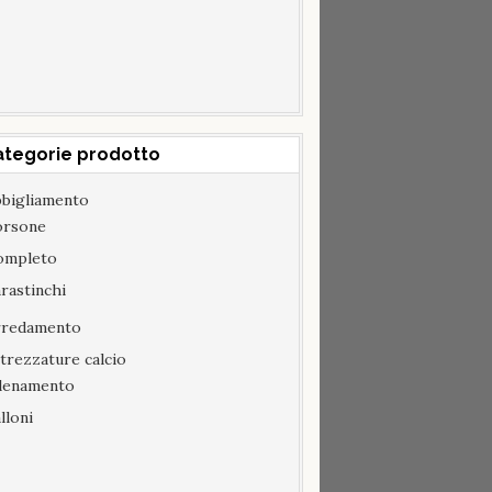
ategorie prodotto
bigliamento
orsone
ompleto
rastinchi
rredamento
trezzature calcio
llenamento
lloni