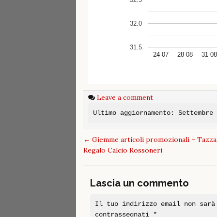
32.0
31.5
24-07
28-08
31-08
Leave a comment
Ultimo aggiornamento: Settembre
Post
←
Giemme articoli promozionali – Tazza
navigation
Regalo Calcio Rossoneri
Lascia un commento
Il tuo indirizzo email non sarà
contrassegnati
*