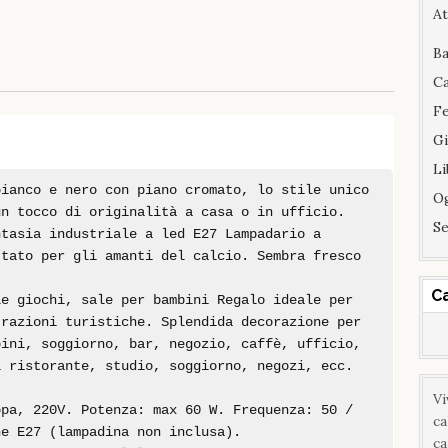
At
Ba
Ca
F
Gi
Li
bianco e nero con piano cromato, lo stile unico
Og
un tocco di originalità a casa o in ufficio.
Se
ntasia industriale a led E27 Lampadario a
ttato per gli amanti del calcio. Sembra fresco
C
le giochi, sale per bambini Regalo ideale per
trazioni turistiche. Splendida decorazione per
bini, soggiorno, bar, negozio, caffè, ufficio,
i ristorante, studio, soggiorno, negozi, ecc.
Vi
opa, 220V. Potenza: max 60 W. Frequenza: 50 /
ca
ne E27 (lampadina non inclusa).
ca