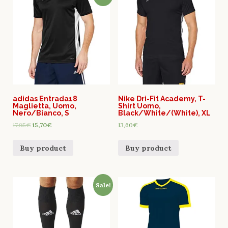
adidas Entrada18
Nike Dri-Fit Academy, T-
Maglietta, Uomo,
Shirt Uomo,
Nero/Bianco, S
Black/White/(White), XL
17,95
€
15,70
€
13,60
€
Buy product
Buy product
Sale!