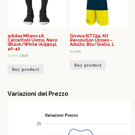
adidas Milano 16,
Givova KITC59, Kit
Calzettoni Uomo, Nero
Revolution Unisex –
(Black/White (AJ5904),
Adulto, Blu/Giallo, L
40-42
10,49
€
8,00
€
7,95
€
Buy product
Buy product
Variazioni del Prezzo
Variazioni Prezzo
20