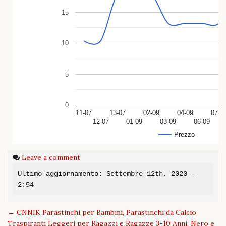
15
10
5
0
11-07
13-07
02-09
04-09
07-0
12-07
01-09
03-09
06-09
Prezzo
Leave a comment
Ultimo aggiornamento: Settembre 12th, 2020 -
2:54
Post
←
CNNIK Parastinchi per Bambini, Parastinchi da Calcio
navigation
Traspiranti Leggeri per Ragazzi e Ragazze 3-10 Anni, Nero e