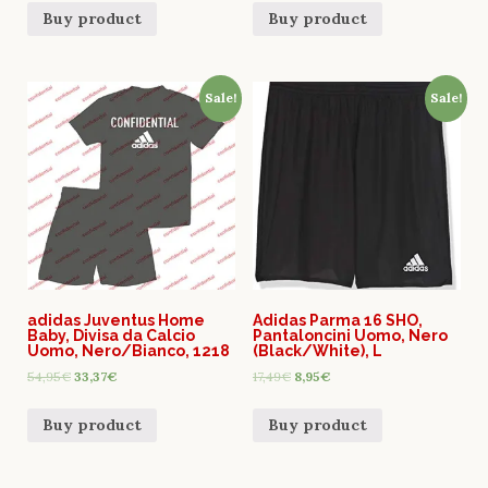
Buy product
Buy product
Sale!
Sale!
adidas Juventus Home
Adidas Parma 16 SHO,
Baby, Divisa da Calcio
Pantaloncini Uomo, Nero
Uomo, Nero/Bianco, 1218
(Black/White), L
54,95
€
33,37
€
17,49
€
8,95
€
Buy product
Buy product