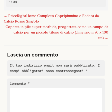
1:08
Post
←
PriceRightHome Completo Copripiumino e Federa da
navigation
Calcio Rosso Singolo
Coperta in pile super morbida, progettata come un campo da
calcio per un piccolo tifoso di calcio (dimensioni 70 x 100
cm)
→
Lascia un commento
Il tuo indirizzo email non sarà pubblicato.
I
campi obbligatori sono contrassegnati
*
Commento
*