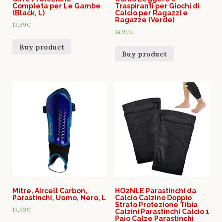
Completa per Le Gambe
Traspiranti per Giochi di
(Black, L)
Calcio per Ragazzi e
Ragazze (Verde)
13,89
€
14,99
€
Buy product
Buy product
Mitre, Aircell Carbon,
HO2NLE Parastinchi da
Parastinchi, Uomo, Nero, L
Calcio Calzino Doppio
Strato Protezione Tibia
13,83
€
Calzini Parastinchi Calcio 1
Paio Calze Parastinchi