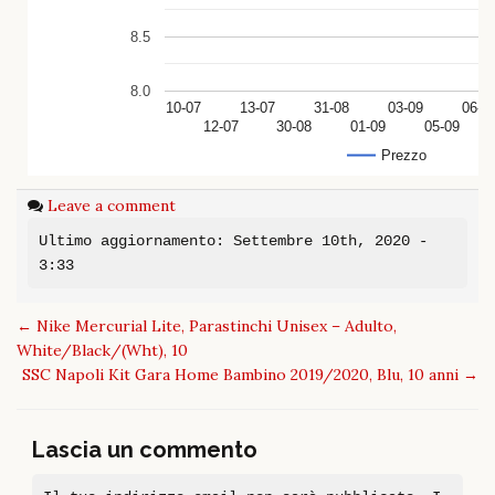
8.5
8.0
10-07
13-07
31-08
03-09
06-0
12-07
30-08
01-09
05-09
Prezzo
Leave a comment
Ultimo aggiornamento: Settembre 10th, 2020 -
3:33
Post
←
Nike Mercurial Lite, Parastinchi Unisex – Adulto,
navigation
White/Black/(Wht), 10
SSC Napoli Kit Gara Home Bambino 2019/2020, Blu, 10 anni
→
Lascia un commento