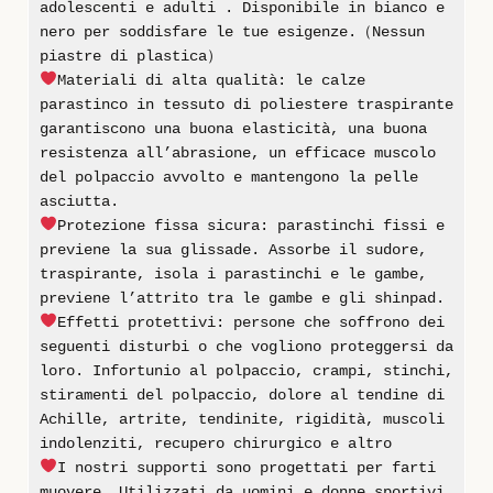
adolescenti e adulti . Disponibile in bianco e
nero per soddisfare le tue esigenze.（Nessun
piastre di plastica）
Materiali di alta qualità: le calze
parastinco in tessuto di poliestere traspirante
garantiscono una buona elasticità, una buona
resistenza all’abrasione, un efficace muscolo
del polpaccio avvolto e mantengono la pelle
asciutta.
Protezione fissa sicura: parastinchi fissi e
previene la sua glissade. Assorbe il sudore,
traspirante, isola i parastinchi e le gambe,
previene l’attrito tra le gambe e gli shinpad.
Effetti protettivi: persone che soffrono dei
seguenti disturbi o che vogliono proteggersi da
loro. Infortunio al polpaccio, crampi, stinchi,
stiramenti del polpaccio, dolore al tendine di
Achille, artrite, tendinite, rigidità, muscoli
indolenziti, recupero chirurgico e altro
I nostri supporti sono progettati per farti
muovere. Utilizzati da uomini e donne sportivi