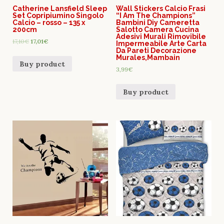
Catherine Lansfield Sleep
Wall Stickers Calcio Frasi
Set Copripiumino Singolo
“I Am The Champions”
Calcio – rosso – 135 x
Bambini Diy Cameretta
200cm
Salotto Camera Cucina
Adesivi Murali Rimovibile
17,10
€
17,01
€
Impermeabile Arte Carta
Da Pareti Decorazione
Murales,Mambain
Buy product
3,99
€
Buy product