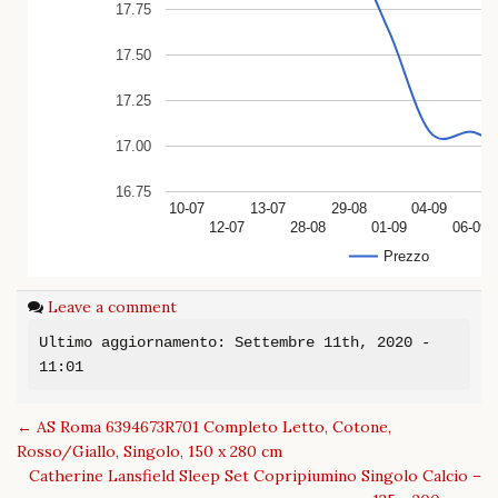
17.75
17.50
17.25
17.00
16.75
10-07
13-07
29-08
04-09
12-07
28-08
01-09
06-09
Prezzo
Leave a comment
Ultimo aggiornamento: Settembre 11th, 2020 -
11:01
Post
←
AS Roma 6394673R701 Completo Letto, Cotone,
navigation
Rosso/Giallo, Singolo, 150 x 280 cm
Catherine Lansfield Sleep Set Copripiumino Singolo Calcio –