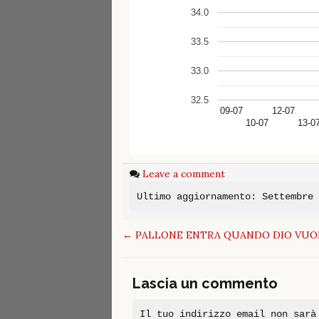
34.0
33.5
33.0
32.5
09-07
12-07
10-07
13-0
Leave a comment
Ultimo aggiornamento: Settembre
Post
←
PALLONE ENTRA QUANDO DIO VUOLE – V
navigation
Lascia un commento
Il tuo indirizzo email non sarà