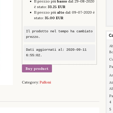
Il prezzo più
basso
dal: 29-08-2020
è stato:
33.25 EUR
Il prezzo più
alto
dal: 09-07-2020 è
stato:
35.00 EUR
Il prodotto nel tempo ha cambiato
C
prezzo.
Ab
Dati aggiornati al: 2020-09-11
B
6:55:02.
C
Pa
Buy product
A
Category:
Palloni
At
A
Pa
4
5