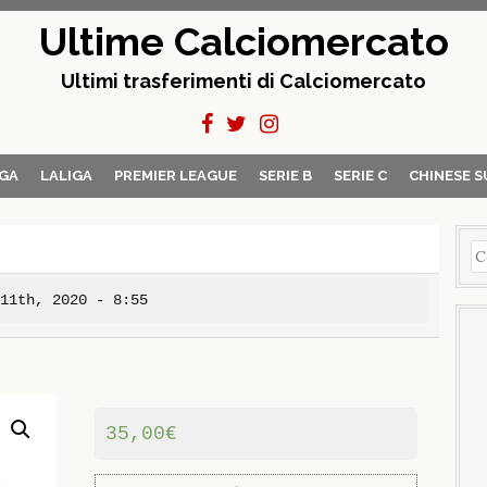
Ultime Calciomercato
Ultimi trasferimenti di Calciomercato
GA
LALIGA
PREMIER LEAGUE
SERIE B
SERIE C
CHINESE S
Ri
pe
 11th, 2020 - 8:55
35,00
€