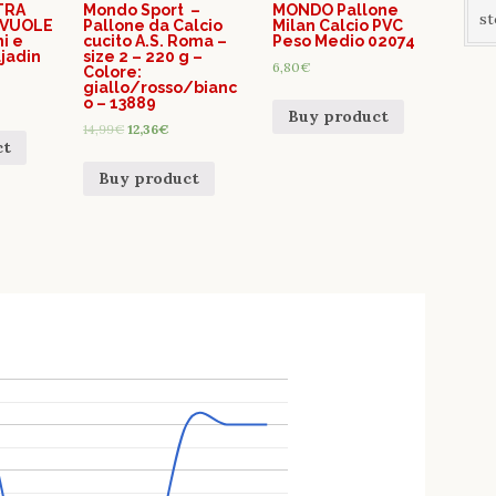
TRA
Mondo Sport –
MONDO Pallone
st
 VUOLE
Pallone da Calcio
Milan Calcio PVC
mi e
cucito A.S. Roma –
Peso Medio 02074
ujadin
size 2 – 220 g –
6,80
€
Colore:
giallo/rosso/bianc
o – 13889
Buy product
14,99
€
12,36
€
ct
Buy product