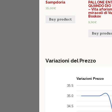
Sampdoria
PALLONE EN
QUANDO DIO
35,00
€
– Vita aforis
miracoli di V
Boskov
Buy product
9,90
€
Buy produ
Variazioni del Prezzo
Variazioni Prezzo
35.5
35.0
34.5