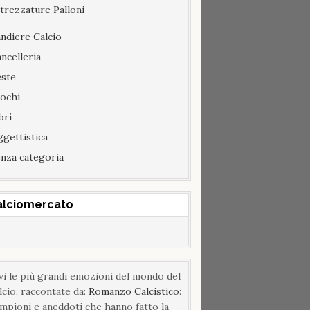
trezzature Palloni
ndiere Calcio
ncelleria
este
ochi
bri
gettistica
nza categoria
alciomercato
vi le più grandi emozioni del mondo del
lcio, raccontate da:
Romanzo Calcistico
:
mpioni e aneddoti che hanno fatto la