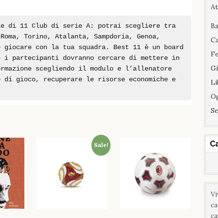
At
Ba
le di 11 Club di serie A: potrai scegliere tra
 Roma, Torino, Atalanta, Sampdoria, Genoa,
Ca
e giocare con la tua squadra. Best 11 è un board
F
e i partecipanti dovranno cercare di mettere in
Gi
ormazione scegliendo il modulo e l’allenatore
o di gioco, recuperare le risorse economiche e
Li
Og
Se
C
Sale!
Vi
ca
ca