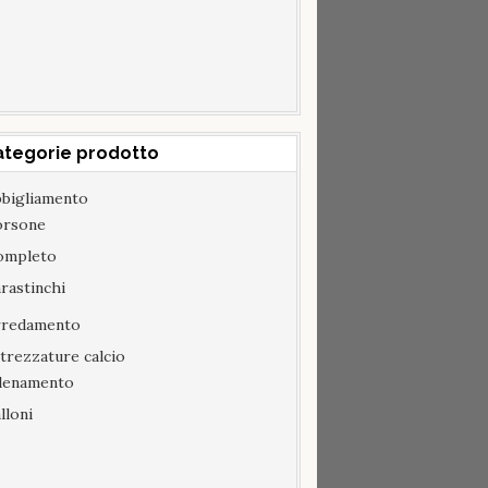
ategorie prodotto
bigliamento
orsone
ompleto
rastinchi
rredamento
trezzature calcio
llenamento
lloni