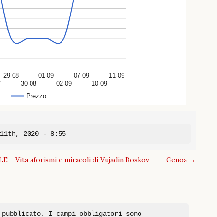
29-08
01-09
07-09
11-09
7
30-08
02-09
10-09
Prezzo
 11th, 2020 - 8:55
ita aforismi e miracoli di Vujadin Boskov
Genoa
→
 pubblicato.
I campi obbligatori sono