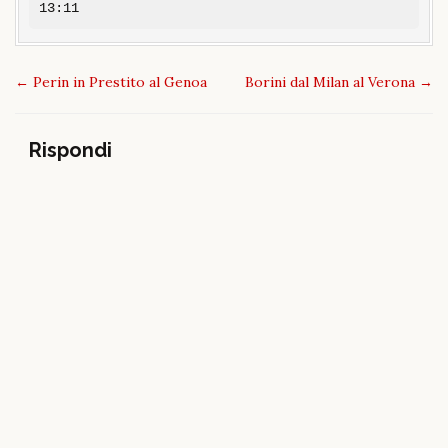
13:11
Post
←
Perin in Prestito al Genoa
Borini dal Milan al Verona
→
navigation
Rispondi