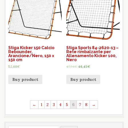
Stiga Kicker 150 Calcio
Stiga Sports 84-2620-13 –
Rebounder,
Rete rimbalzante per
Arancione/Nero, 150 x
Allenamento Kicker 100,
150 cm
Nero
52,68
€
47,94
€
46,45
€
Buy product
Buy product
←
1
2
3
4
5
6
7
8
→