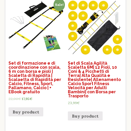
Sale!
Set di formazione e di
Set di Scala Agilità
coordinazione con scala,
Scaletta 6M| 12 Pioli, 10
6 m con borsa e pioli |
Coni & 4 Picchetti di
Scaletta di Rapidità |
Terra| Alta Qualità e
Scalaetta di Rapidità per
Resistente| Allenamento
Calcio, Fitness, Sport,
Calcio Sport Fitness
Pallamano, Calcio | +
Velocità per Adulti
EBook gratuito
Bambini| con Borsa per
Trasporto
22,00
€
17,95
€
23,99
€
Buy product
Buy product