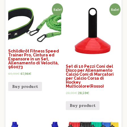
Sale!
Sale!
Schildkröt Fitness Speed ​​
Trainer Pro, Cintura ed
Espansore in un Set,
Allenamento di Velocità,
Set di 10 Pezzi Coni del
960073
Disco per Allenamento
69,99
€
67,96
€
Calcio Coni di Marcatori
per Calcio Corsa di
Hockey
Multicolore(Rosso)
Buy product
28,99
€
28,59
€
Buy product