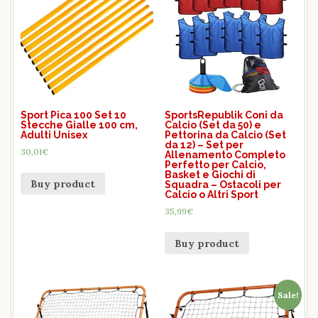
Sport Pica 100 Set 10
SportsRepublik Coni da
Stecche Gialle 100 cm,
Calcio (Set da 50) e
Adulti Unisex
Pettorina da Calcio (Set
da 12) – Set per
30,01
€
Allenamento Completo
Perfetto per Calcio,
Basket e Giochi di
Buy product
Squadra – Ostacoli per
Calcio o Altri Sport
35,99
€
Buy product
Sale!