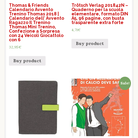
Thomas & Friends
Trötsch Verlag 201842N –
Calendario Avvento
Quaderno per la scuola
Trenino Thomas 2018 |
elementare, formato DIN
Calendario dell’ Avvento
A5, 96 pagine, con busta
Ragazzo Il Trenino
trasparente extra forte
Thomas Mini Trenino,
4,71
€
Confezione a Sorpresa
con 24 Veicoli Giocattolo
con 6
Buy product
32,95
€
Buy product
Sale!