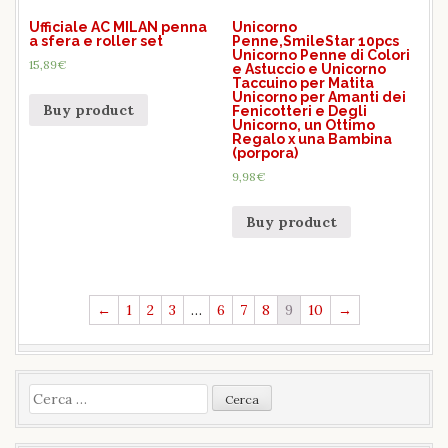
Ufficiale AC MILAN penna
Unicorno
a sfera e roller set
Penne,SmileStar 10pcs
Unicorno Penne di Colori
15,89
€
e Astuccio e Unicorno
Taccuino per Matita
Unicorno per Amanti dei
Buy product
Fenicotteri e Degli
Unicorno, un Ottimo
Regalo x una Bambina
(porpora)
9,98
€
Buy product
←
1
2
3
…
6
7
8
9
10
→
Ricerca
per: