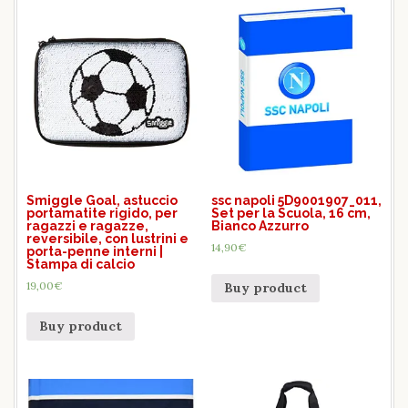
Smiggle Goal, astuccio
ssc napoli 5D9001907_011,
portamatite rigido, per
Set per la Scuola, 16 cm,
ragazzi e ragazze,
Bianco Azzurro
reversibile, con lustrini e
14,90
€
porta-penne interni |
Stampa di calcio
19,00
€
Buy product
Buy product